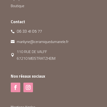
Boutique
Contact
06 33 41 05 77

marilyne@ceramiquedumanele.fr

110 RUE DE VALFF

67210 MEISTRATZHEIM
Nos résaux sociaux
Mentions légales