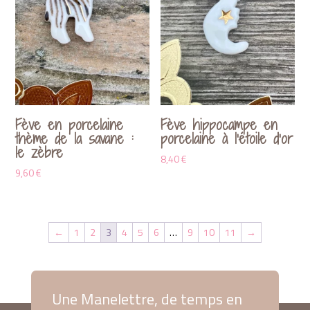
Fève en porcelaine
Fève hippocampe en
thème de la savane :
porcelaine à l’étoile d’or
le zèbre
8,40
€
9,60
€
←
1
2
3
4
5
6
…
9
10
11
→
Une Manelettre, de temps en