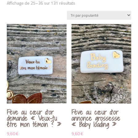
Trié
Affichage de 25–36 sur 131 résultats
par
popularité
Fève au cœur d’or
Fève au cœur d’or
demande « Veux-tu
annonce grossesse
être mon témoin ? »
« Baby loading »
9,60
€
9,60
€