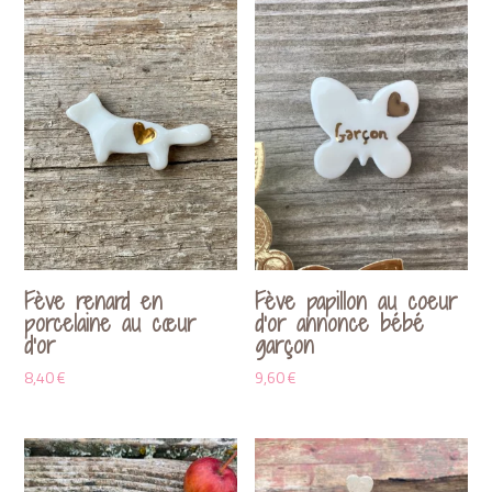
Fève renard en
Fève papillon au coeur
porcelaine au cœur
d’or annonce bébé
d’or
garçon
8,40
€
9,60
€