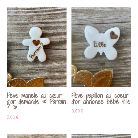
Fève manele au cœur
Fève papillon au coeur
d’or demande « Parrain
d’or annonce bébé fille
? »
9,60
€
9,60
€