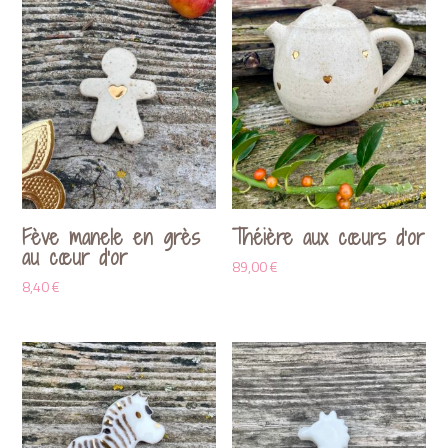
Fève manele en grès
Théière aux cœurs d’or
au cœur d’or
89,00
€
8,40
€